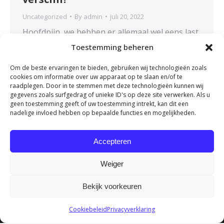
Uncategorized
By
admin
juli 20, 2022
Hoofdpijn, we hebben er allemaal wel eens last
van. De één heeft er een paar uurtjes last van,
Toestemming beheren
de ander kan er dagen door geveld worden. In
Om de beste ervaringen te bieden, gebruiken wij technologieën zoals
het laatste geval spreekt men al snel van
cookies om informatie over uw apparaat op te slaan en/of te
migraine. In de lichtere gevallen spreken we
raadplegen. Door in te stemmen met deze technologieën kunnen wij
eerder van spanningshoofdpijn. Het is best
gegevens zoals surfgedrag of unieke ID's op deze site verwerken. Als u
geen toestemming geeft of uw toestemming intrekt, kan dit een
lastig om te bepalen of u spanningshoofdpijn…
nadelige invloed hebben op bepaalde functies en mogelijkheden.
Accepteren
←
1
2
Weiger
Bekijk voorkeuren
Cookiebeleid
Privacyverklaring
Fysio het Lage Land - Onderdeel van Fydee Vitae |
Algemene
Voorwaarden
|
Cookieverklaring
|
Privacyreglement