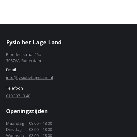
Fysio het Lage Land
Blondeelstraat 15a
3067VA, Rotterdam
Email
info@fysiohetlageland.nl
Telefoon
010 307 13 40
Openingstijden
Maandag
08:00 – 18:00
Dinsdag
08:00 – 18:00
Woensdag
08:00 – 18:00