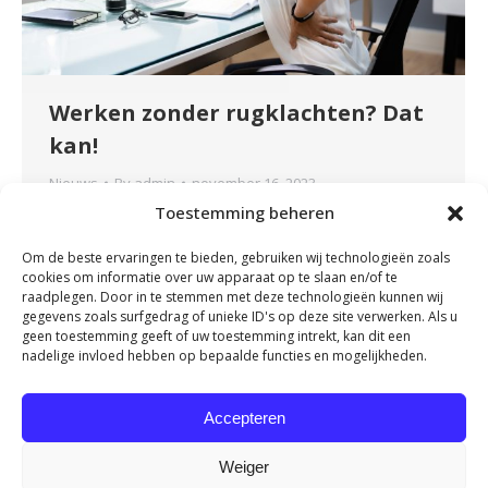
Werken zonder rugklachten? Dat
kan!
Nieuws
By
admin
november 16, 2023
Toestemming beheren
Heb je een zittend beroep of maak je veel en
vaak dezelfde bewegingen tijdens je werk? Heb
Om de beste ervaringen te bieden, gebruiken wij technologieën zoals
je daarom regelmatig last van je rug? Heel
cookies om informatie over uw apparaat op te slaan en/of te
herkenbaar en onnodig! Door onze
raadplegen. Door in te stemmen met deze technologieën kunnen wij
gegevens zoals surfgedrag of unieke ID's op deze site verwerken. Als u
samenwerking met OriGENE kunnen we nu het
geen toestemming geeft of uw toestemming intrekt, kan dit een
Rug Vitaliteit Programma aanbieden. Dit
nadelige invloed hebben op bepaalde functies en mogelijkheden.
programma is een bewezen effectieve methode
om werkend Nederland van een vitale rug…
Accepteren
Weiger