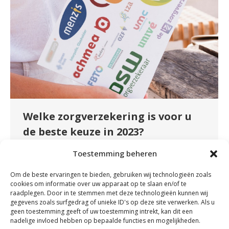
Welke zorgverzekering is voor u
de beste keuze in 2023?
Uncategorized
By
admin
december 24, 2022
Toestemming beheren
Komende week is de laatste week om te kiezen
Om de beste ervaringen te bieden, gebruiken wij technologieën zoals
voor een andere zorgverzekering of een ander
cookies om informatie over uw apparaat op te slaan en/of te
verzekeringspakket. Maar hoe weet u nu welke
raadplegen. Door in te stemmen met deze technologieën kunnen wij
gegevens zoals surfgedrag of unieke ID's op deze site verwerken. Als u
verzekering voor u de beste keuze is? Wist u
geen toestemming geeft of uw toestemming intrekt, kan dit een
dat de meeste behandelingen fysiotherapie
nadelige invloed hebben op bepaalde functies en mogelijkheden.